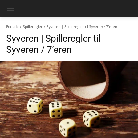
Forside
Spilleregler
Syveren | Spilleregler til Syveren / 7'eren
Syveren | Spilleregler til
Syveren / 7’eren