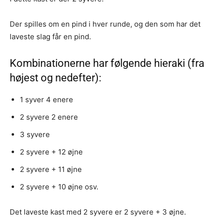
Der spilles om en pind i hver runde, og den som har det
laveste slag får en pind.
Kombinationerne har følgende hieraki (fra
højest og nedefter):
1 syver 4 enere
2 syvere 2 enere
3 syvere
2 syvere + 12 øjne
2 syvere + 11 øjne
2 syvere + 10 øjne osv.
Det laveste kast med 2 syvere er 2 syvere + 3 øjne.