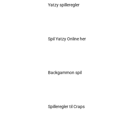
Yatzy spilleregler
Spil Yatzy Online her
Backgammon spil
Spilleregler til Craps