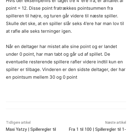
Hvis der eksempelvis er taget tre 4´ere fra, er antallet af
point = 12. Disse point fratrækkes pointsummen fra
spilleren til højre, og turen går videre til næste spiller.
Skulle det ske, at en spiller slår seks 4’ere har man lov til
at rafle alle seks terninger igen.
Når en deltager har mistet alle sine point og er landet
under 0 point, har man tabt og går ud af spillet. De
eventuelle resterende spillere rafler videre indtil kun en
spiller er tilbage. Vinderen er den sidste deltager, der har
en pointsum mellem 30 og 0 point
Tidligere artikel
Næste artikel
Maxi Yatzy | Spilleregler til
Fra 1 til 100 | Spilleregler til 1-