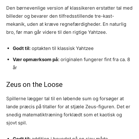
Den børnevenlige version af klassikeren erstatter tal med
billeder og bevarer den tilfredsstillende tre-kast-
mekanik, uden at kræve regnefærdigheder. En naturlig
bro, før man går videre til den rigtige Yahtzee.
Godt til:
optakten til klassisk Yahtzee
Vær opmærksom på:
originalen fungerer fint fra ca. 8
år
Zeus on the Loose
Spillerne lægger tal til en løbende sum og forsøger at
lande præcis på titaller for at stjæle Zeus-figuren. Det er
snedig matematiktræning forklædt som et kaotisk og
sjovt spil.
Godt til:
addition i hovedet på en sjov måde