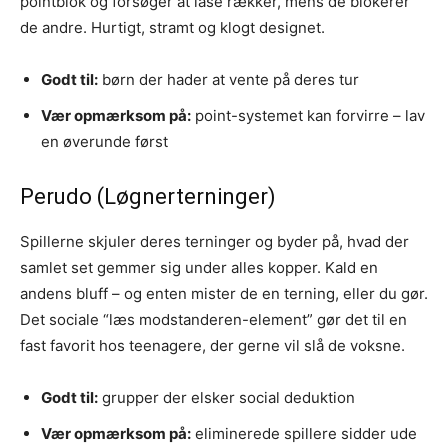
pointblok og forsøger at låse rækker, mens de blokerer
de andre. Hurtigt, stramt og klogt designet.
Godt til:
børn der hader at vente på deres tur
Vær opmærksom på:
point-systemet kan forvirre – lav
en øverunde først
Perudo (Løgnerterninger)
Spillerne skjuler deres terninger og byder på, hvad der
samlet set gemmer sig under alles kopper. Kald en
andens bluff – og enten mister de en terning, eller du gør.
Det sociale “læs modstanderen-element” gør det til en
fast favorit hos teenagere, der gerne vil slå de voksne.
Godt til:
grupper der elsker social deduktion
Vær opmærksom på:
eliminerede spillere sidder ude