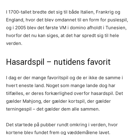
I 1700-tallet bredte det sig til både Italien, Frankrig og
England, hvor det blev omdannet til en form for puslespil,
og i 2005 blev det første VM i domino afholdt i Tunesien,
hvorfor det nu kan siges, at det har spredt sig til hele
verden.
Hasardspil – nutidens favorit
I dag er der mange favoritspil og de er ikke de samme i
hvert eneste land. Noget som mange lande dog har
tilfælles, er deres forkærlighed overfor hasardspil. Det
gælder Mahjong, der gælder kortspil, der gælder
terningespil – det gælder dem alle sammen.
Det startede på pubber rundt omkring i verden, hvor
kortene blev fundet frem og væddemålene lavet.