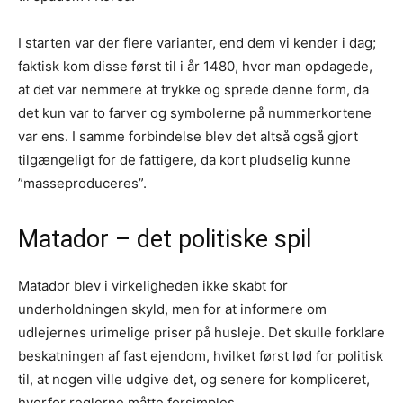
I starten var der flere varianter, end dem vi kender i dag;
faktisk kom disse først til i år 1480, hvor man opdagede,
at det var nemmere at trykke og sprede denne form, da
det kun var to farver og symbolerne på nummerkortene
var ens. I samme forbindelse blev det altså også gjort
tilgængeligt for de fattigere, da kort pludselig kunne
”masseproduceres”.
Matador – det politiske spil
Matador blev i virkeligheden ikke skabt for
underholdningen skyld, men for at informere om
udlejernes urimelige priser på husleje. Det skulle forklare
beskatningen af fast ejendom, hvilket først lød for politisk
til, at nogen ville udgive det, og senere for kompliceret,
hvorfor reglerne måtte forsimples.