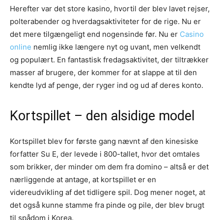
Herefter var det store kasino, hvortil der blev lavet rejser,
polterabender og hverdagsaktiviteter for de rige. Nu er
det mere tilgængeligt end nogensinde før. Nu er
Casino
online
nemlig ikke længere nyt og uvant, men velkendt
og populært. En fantastisk fredagsaktivitet, der tiltrækker
masser af brugere, der kommer for at slappe at til den
kendte lyd af penge, der ryger ind og ud af deres konto.
Kortspillet – den alsidige model
Kortspillet blev for første gang nævnt af den kinesiske
forfatter Su E, der levede i 800-tallet, hvor det omtales
som brikker, der minder om dem fra domino – altså er det
nærliggende at antage, at kortspillet er en
videreudvikling af det tidligere spil. Dog mener noget, at
det også kunne stamme fra pinde og pile, der blev brugt
til spådom i Korea.