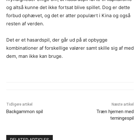
og altså kunne det ikke fortsat blive spillet. Dog er dette
forbud ophævet, og det er atter populært i Kina og også
resten af verden.
Det er et hasardspil, der går ud på at opbygge
kombinationer af forskellige valører samt skille sig af med
dem, man ikke kan bruge.
Tidligere artikel
Næste artikel
Backgammon spil
Træn hjernen med
terningespil