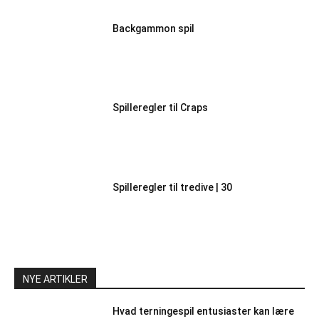
Backgammon spil
Spilleregler til Craps
Spilleregler til tredive | 30
NYE ARTIKLER
Hvad terningespil entusiaster kan lære