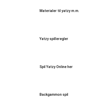
Materialer til yatzy m.m.
Yatzy spilleregler
Spil Yatzy Online her
Backgammon spil