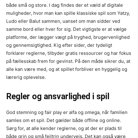
både små og store. I dag findes der et væld af digitale
muligheder, hvor man kan spille klassiske spil som Yatzy,
Ludo eller Balut sammen, uanset om man sidder ved
samme bord eller hver for sig. Det vigtigste er at vælge
platforme, der lægger vægt på tryghed, brugervenlighed
og gennemsigtighed. Kig efter sider, der tydeligt
forklarer reglerne, tilbyder gratis ressourcer og har fokus
på fællesskab frem for gevinst. På den måde sikrer du, at
alle kan være med, og at spillet forbliver en hyggelig og
lærerig oplevelse.
Regler og ansvarlighed i spil
God stemning og fair play er alfa og omega, når familien
samles om et spil. Det gælder både offline og online.
Sørg for, at alle kender reglerne, og at der er plads til
både grin og små fejltrin undervejs. Det kan også være