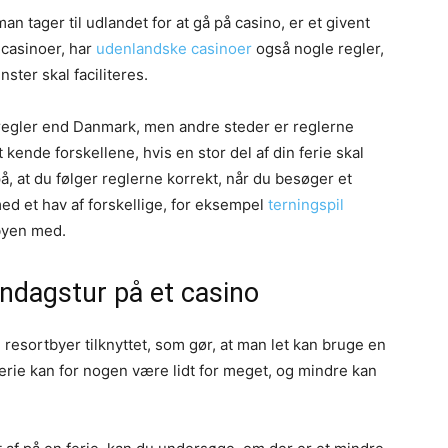
an tager til udlandet for at gå på casino, er et givent
 casinoer, har
udenlandske casinoer
også nogle regler,
ster skal faciliteres.
regler end Danmark, men andre steder er reglerne
ende forskellene, hvis en stor del af din ferie skal
å, at du følger reglerne korrekt, når du besøger et
ed et hav af forskellige, for eksempel
terningspil
 byen med.
endagstur på et casino
 resortbyer tilknyttet, som gør, at man let kan bruge en
 ferie kan for nogen være lidt for meget, og mindre kan