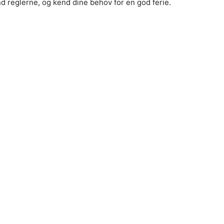
nd reglerne, og kend dine behov for en god ferie.