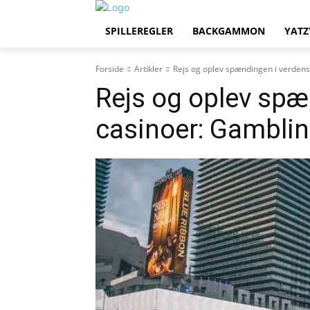
SPILLEREGLER
BACKGAMMON
YATZ
Forside
Artikler
Rejs og oplev spændingen i verden
Rejs og oplev spæ
casinoer: Gamblin