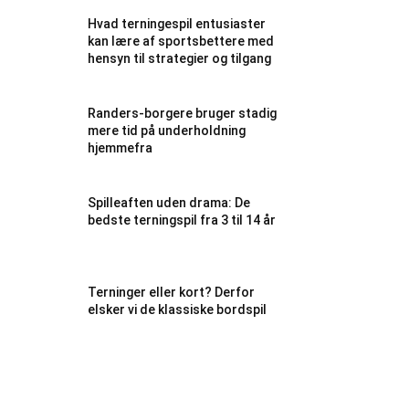
Hvad terningespil entusiaster
kan lære af sportsbettere med
hensyn til strategier og tilgang
Randers-borgere bruger stadig
mere tid på underholdning
hjemmefra
Spilleaften uden drama: De
bedste terningspil fra 3 til 14 år
Terninger eller kort? Derfor
elsker vi de klassiske bordspil