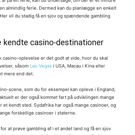
dt af på en ferie, kan du undersøge, om der er et mindre
å en almindlig ferie. Dermed kan du planlægge en enkelt
 Her vil du stadig få en sjov og spændende gambling
 kendte casino-destinationer
 casino-oplevelse er det godt at vide, hvor du skal
evelser, såsom
Las-Vegas
i USA, Macau i Kina eller
t mere end det.
asino-scene, som du for eksempel kan opleve i England,
e aktuelt er der også kommet fart på udviklingen mange
r et kendt sted. Sydafrika har også mange casinoer, og
nge forskellige casinoer i staterne.
or at prøve gambling af i et andet land og få en sjov