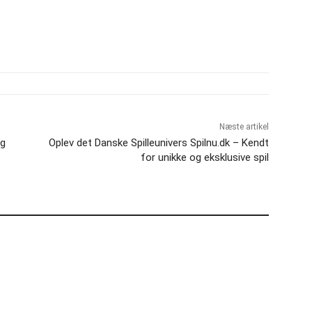
Næste artikel
ig
Oplev det Danske Spilleunivers Spilnu.dk – Kendt
for unikke og eksklusive spil