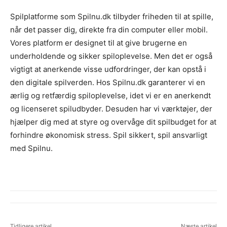
Spilplatforme som Spilnu.dk tilbyder friheden til at spille,
når det passer dig, direkte fra din computer eller mobil.
Vores platform er designet til at give brugerne en
underholdende og sikker spiloplevelse. Men det er også
vigtigt at anerkende visse udfordringer, der kan opstå i
den digitale spilverden. Hos Spilnu.dk garanterer vi en
ærlig og retfærdig spiloplevelse, idet vi er en anerkendt
og licenseret spiludbyder. Desuden har vi værktøjer, der
hjælper dig med at styre og overvåge dit spilbudget for at
forhindre økonomisk stress. Spil sikkert, spil ansvarligt
med Spilnu.
Tidligere artikel
Næste artikel