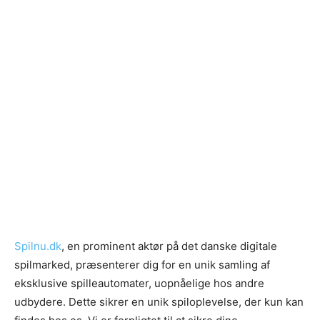
Spilnu.dk
, en prominent aktør på det danske digitale
spilmarked, præsenterer dig for en unik samling af
eksklusive spilleautomater, uopnåelige hos andre
udbydere. Dette sikrer en unik spiloplevelse, der kun kan