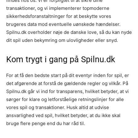
findes hos os. Vi er forpligtet til at sikre dine
transaktioner, og vi implementerer topmoderne
sikkerhedsforanstaltninger for at beskytte vores
brugeres data mod eventuelle uønskede hændelser.
Spilnu.dk overholder nøje de danske love, så du kan nyde
dit spil uden bekymring om ulovligheder eller snyd.
Kom trygt i gang på Spilnu.dk
For at få den bedste start på dit eventyr inden for spil, er
det afgørende at forstå de gældende regler og vilkår. På
Spilnu.dk går vi ind for transparens, hvilket betyder, at vi
sørger for klare og letforståelige retningslinjer for alle
vores spil og transaktioner. Husk altid at udvise
ansvarlighed ved spil, hvilket betyder, at du ikke skal
bruge flere penge end du har råd til.