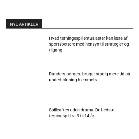
NYE ARTIKLER
Hvad terningespil entusiaster kan lære af
sportsbettere med hensyn til strategier og
tilgang
Randers-borgere bruger stadig mere tid på
underholdning hjemmefra
Spilleaften uden drama: De bedste
terningspil fra 3 til 14 år